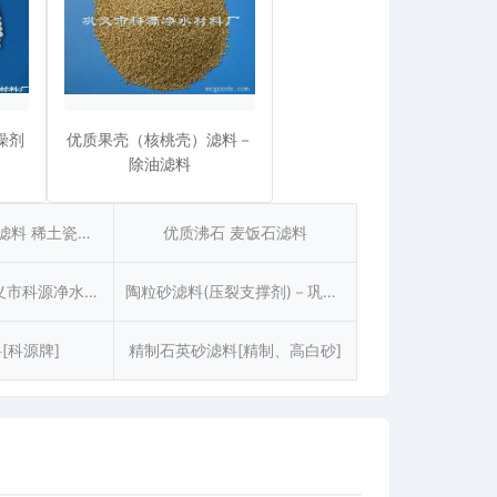
燥剂
优质果壳（核桃壳）滤料－
除油滤料
优质麦饭石 陶粒滤料 稀土瓷砂滤料
优质沸石 麦饭石滤料
石榴石滤料－巩义市科源净水材料厂[科源牌]
陶粒砂滤料(压裂支撑剂)－巩义市科源净水材料厂[科源牌]
[科源牌]
精制石英砂滤料[精制、高白砂]