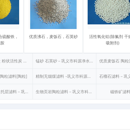
合硫酸铁，
优质沸石，麦饭石，石英砂
活性氧化铝(除氟剂 干
酰胺
吸附剂)
煤质柱状活性炭 粉状活性炭 果壳椰壳颗粒活性炭
锰砂 石英砂－巩义市科源净水材料厂专业生产
陶粒滤料[陶粒]
精制无烟煤滤料 -巩义市科源净水材料厂专业生产[精制无烟煤]
卵石（砾石）承托层滤料－巩义市科源净水材料厂[科源牌]
生物页岩陶粒滤料－巩义市科源净水材料厂[科源牌]
磁铁矿滤料