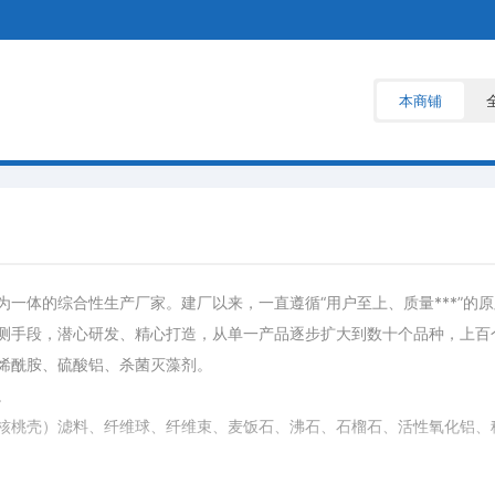
本商铺
体的综合性生产厂家。建厂以来，一直遵循“用户至上、质量***”的
测手段，潜心研发、精心打造，从单一产品逐步扩大到数十个品种，上百
烯酰胺、硫酸铝、杀菌灭藻剂。
。
核桃壳）滤料、纤维球、纤维束、麦饭石、沸石、石榴石、活性氧化铝、稀
、多孔球型悬浮填料、鲍尔环、阶梯环、六角蜂窝填料等。