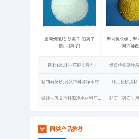
聚丙烯酰胺 阴离子 阳离子
聚合氯化铝，聚
[阴 阳离子]
聚丙烯
陶粒砂滤料 (压裂支撑剂)
精制石英砂,巩义市科源净水材料厂专业生产[精制]
稀土瓷砂滤料 
锰砂－巩义市科源净水材料厂[科源牌]
同类产品推荐