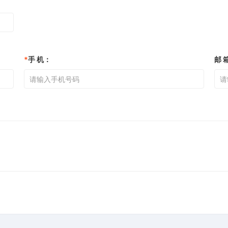
*
手 机：
邮 