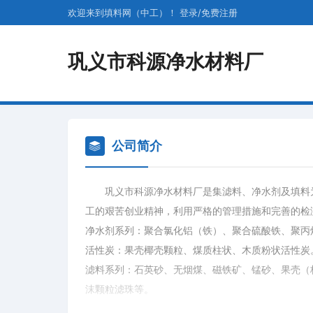
欢迎来到填料网（中工）！
登录
/
免费
注册
巩义市科源净水材料厂
公司简介
巩义市科源净水材料厂是集滤料、净水剂及填料为一
工的艰苦创业精神，利用严格的管理措施和完善的检
净水剂系列：聚合氯化铝（铁）、聚合硫酸铁、聚丙
活性炭：果壳椰壳颗粒、煤质柱状、木质粉状活性炭
滤料系列：石英砂、无烟煤、磁铁矿、锰砂、果壳（
沫颗粒滤珠等。
填料系列：多面空心球、液面覆盖球、反冲洗排水帽