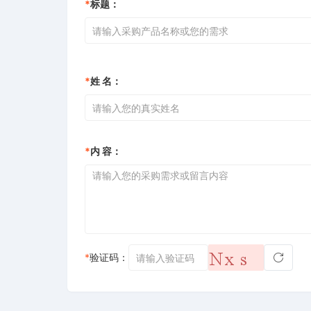
*
标题：
*
姓 名：
*
内 容：
*
验证码：